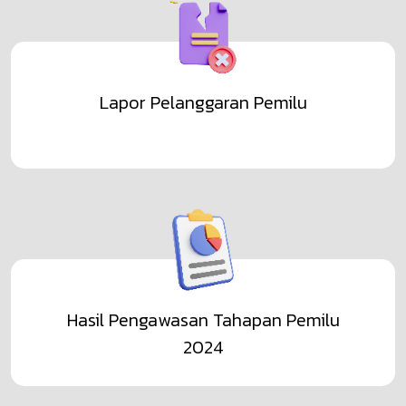
pengecualian
Lihat Selengkapnya
Pengumuman
Daftar Informasi Publik (DIP) PPID BAWASLU KOTA
BONTANG Tahun 2025
Lapor Pelanggaran Pemilu
Lihat Selengkapnya
Pengumuman
Tata cara pengaduan penyalahgunaan
wewenang atau pelanggaran oleh pejabat
Penyelenggara Pemilu Kabupaten dan Kota;
Lihat Selengkapnya
Hasil Pengawasan Tahapan Pemilu
2024