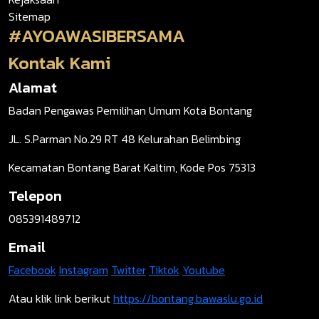
Sitemap
#AYOAWASIBERSAMA
Kontak Kami
Alamat
Badan Pengawas Pemilihan Umum Kota Bontang
JL. S.Parman No.29 RT 48 Kelurahan Belimbing
Kecamatan Bontang Barat Kaltim, Kode Pos 75313
Telepon
085391489712
Email
Facebook
Instagram
Twitter
Tiktok
Youtube
Atau klik link berikut
https://bontang.bawaslu.go.id